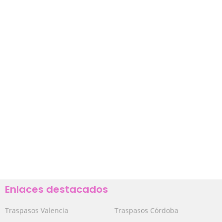
Enlaces destacados
Traspasos Valencia
Traspasos Córdoba