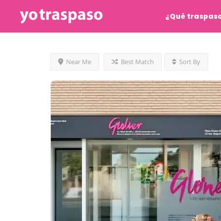
¿Qué traspas
Near Me
Best Match
Sort By