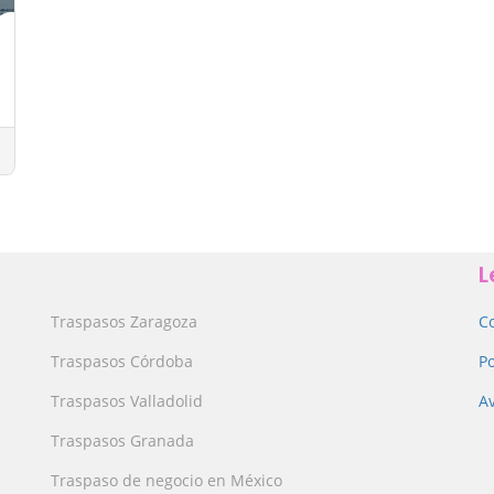
L
Traspasos Zaragoza
C
Traspasos Córdoba
Po
Traspasos Valladolid
Av
Traspasos Granada
Traspaso de negocio en México