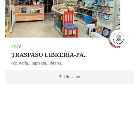
€€€
€
TRASPASO LIBRERÍA-PA..
copistería,
imprenta,
librería,
Direction
Coria del Rio
Papelería/Copistería