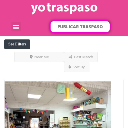
PUBLICAR TRASPASO
¿Qué traspaso buscas?
Por categorías
Por localización
See Filters
Near Me
Best Match
Sort By