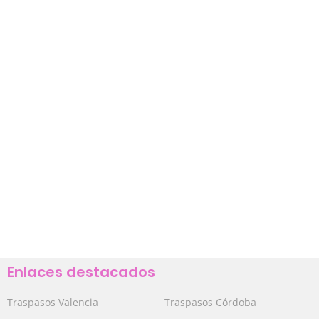
Enlaces destacados
Traspasos Valencia
Traspasos Córdoba