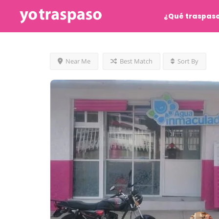
¿Qué traspas
Near Me
Best Match
Sort By