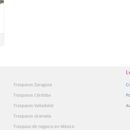
L
Traspasos Zaragoza
C
Traspasos Córdoba
Po
Traspasos Valladolid
Av
Traspasos Granada
Traspaso de negocio en México