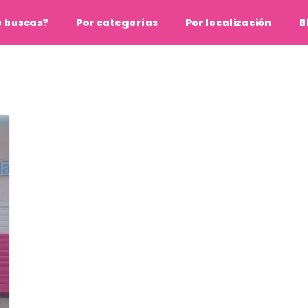
o buscas?
Por categorías
Por localización
B