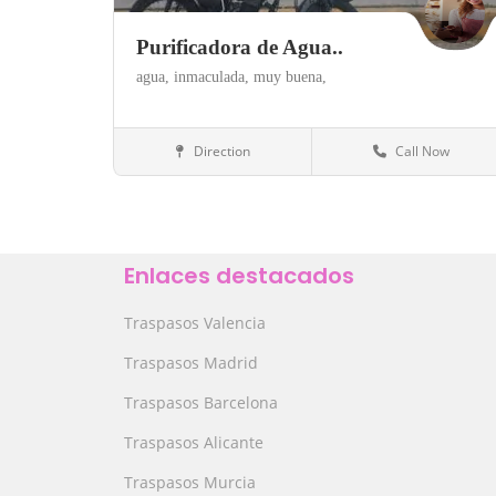
Purificadora de Agua..
agua,
inmaculada,
muy buena,
Direction
Call Now
Estado de Mexico
Alimentación
Save
Enlaces destacados
Traspasos Valencia
Traspasos Madrid
Traspasos Barcelona
Traspasos Alicante
Traspasos Murcia