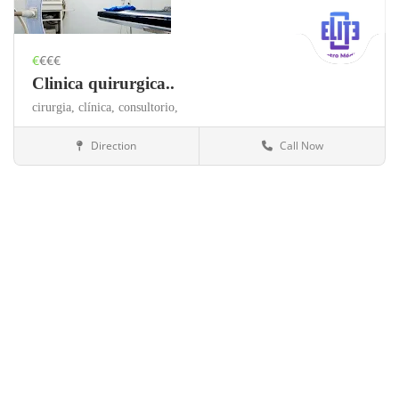
€
€€€
Clinica quirurgica..
cirurgia,
clínica,
consultorio,
Direction
Call Now
México
Salud y belleza