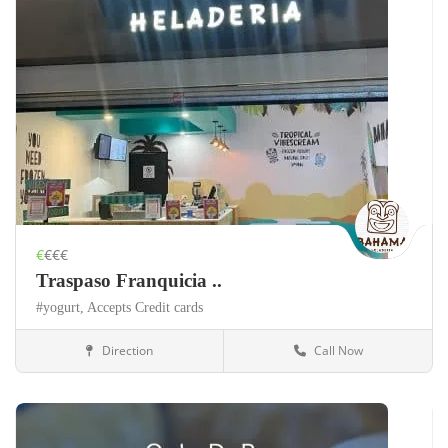
€
€€€
Traspaso Franquicia ..
#yogurt,
Accepts Credit cards
Direction
Call Now
México
Alimentación