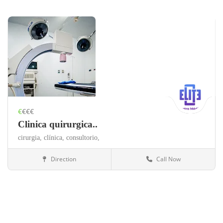
€
€€€
Clinica quirurgica..
cirurgia,
clínica,
consultorio,
Direction
Call Now
México
Salud y belleza