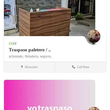
€€
€€
Traspaso paletero / ..
aclientado,
Heladería,
negocio,
Direction
Call Now
México
Alimentación