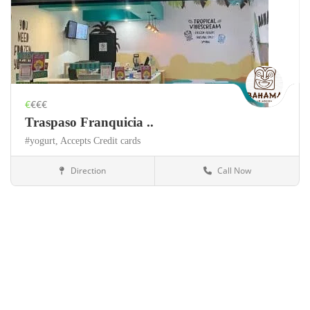
€
€€€
Traspaso Franquicia ..
#yogurt,
Accepts Credit cards
Direction
Call Now
México
Alimentación