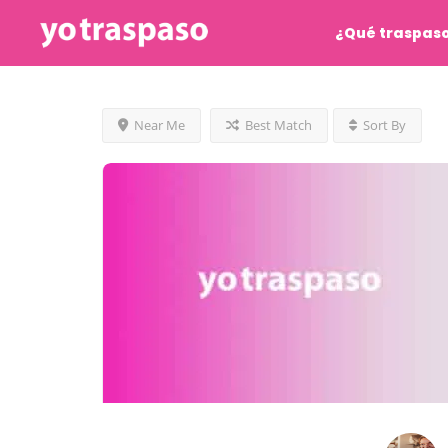
¿Qué traspas
Near Me
Best Match
Sort By