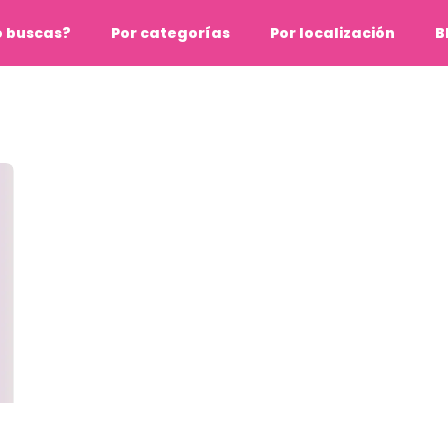
o buscas?
Por categorías
Por localización
B