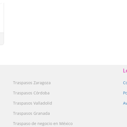
L
Traspasos Zaragoza
C
Traspasos Córdoba
Po
Traspasos Valladolid
Av
Traspasos Granada
Traspaso de negocio en México