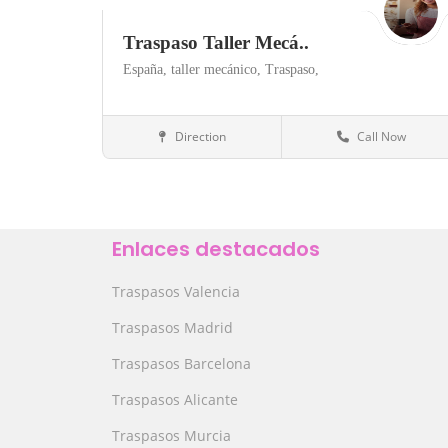
Traspaso Taller Mecá..
España,
taller mecánico,
Traspaso,
Direction
Call Now
San Vicente del Raspeig
Talleres
Save
Enlaces destacados
Traspasos Valencia
Traspasos Madrid
Traspasos Barcelona
Traspasos Alicante
Traspasos Murcia