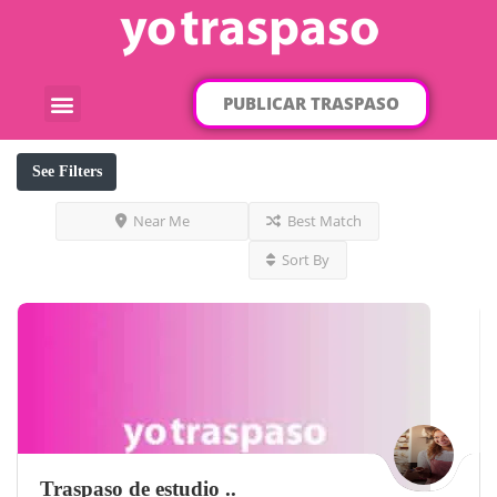
PUBLICAR TRASPASO
¿Qué traspaso buscas?
Por categorías
Por localización
See Filters
Near Me
Best Match
Sort By
Traspaso de estudio ..