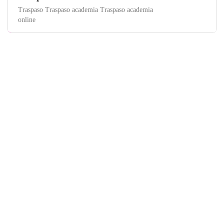
Traspaso Traspaso academia Traspaso academia
online
Murcia
Webs y Negocios Online