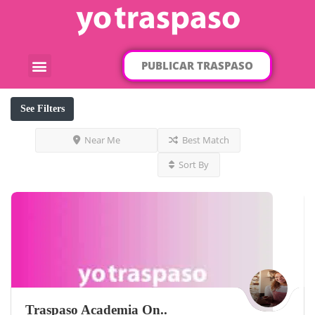
PUBLICAR TRASPASO
¿Qué traspaso buscas?
Por categorías
Por localización
See Filters
Near Me
Best Match
Sort By
Traspaso Academia On..