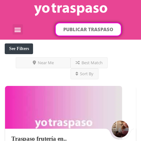
PUBLICAR TRASPASO
¿Qué traspaso buscas?
Por categorías
Por localización
See Filters
Near Me
Best Match
Sort By
Traspaso frutería en..