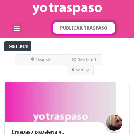
PUBLICAR TRASPASO
¿Qué traspaso buscas?
Por categorías
Por localización
See Filters
Near Me
Best Match
Sort By
Traspaso papelería e..