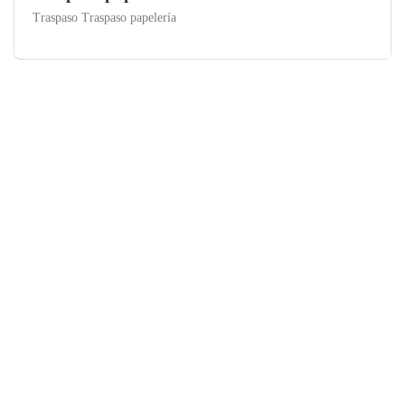
Traspaso Traspaso papelería
Madrid
ALQUILER