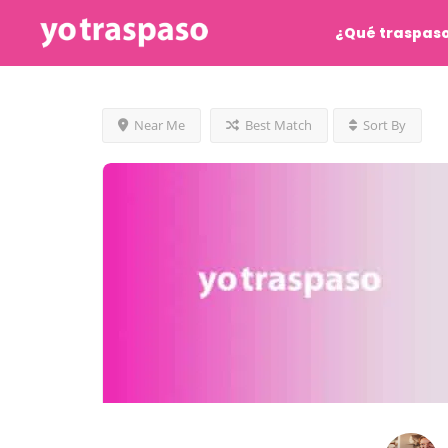
¿Qué traspas
Near Me
Best Match
Sort By