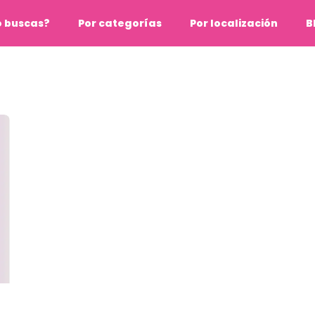
o buscas?
Por categorías
Por localización
B