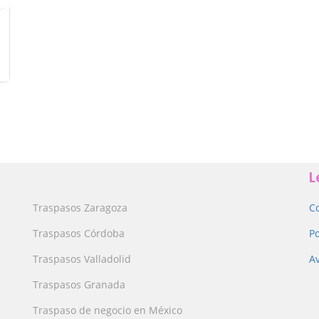
L
Traspasos Zaragoza
C
Traspasos Córdoba
Po
Traspasos Valladolid
Av
Traspasos Granada
Traspaso de negocio en México