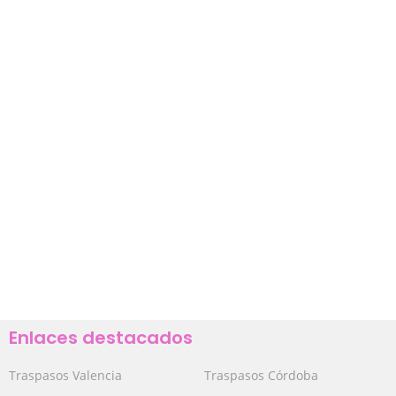
Enlaces destacados
Traspasos Valencia
Traspasos Córdoba