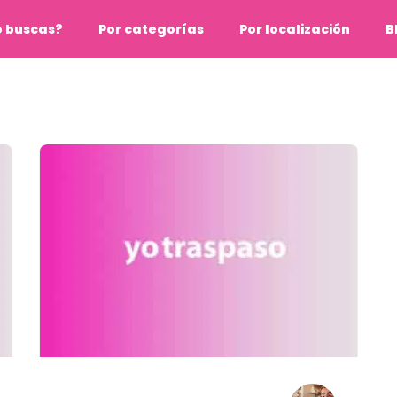
o buscas?
Por categorías
Por localización
B