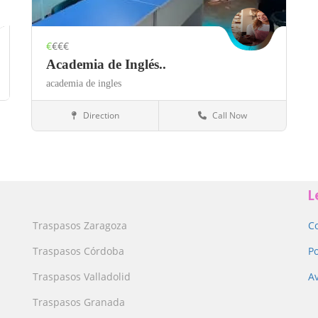
€
€€€
Academia de Inglés..
academia de ingles
Direction
Call Now
Toledo
Academias
Save
L
Traspasos Zaragoza
C
Traspasos Córdoba
Po
Traspasos Valladolid
Av
Traspasos Granada