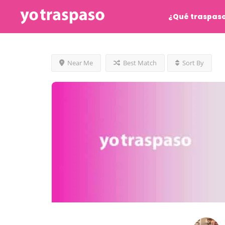
¿Qué traspas
Near Me
Best Match
Sort By