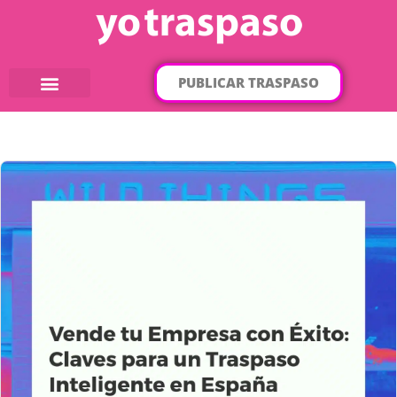
PUBLICAR TRASPASO
¿Qué traspaso buscas?
Por categorías
Por localización