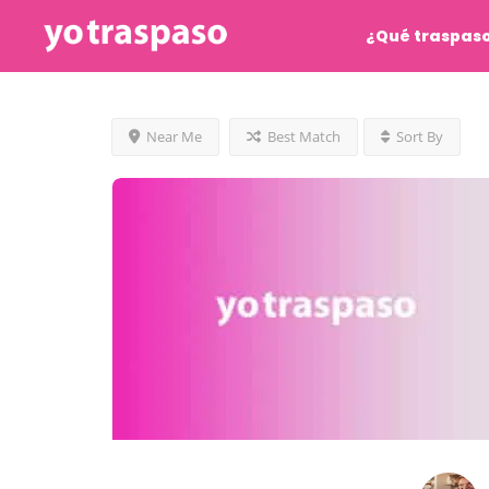
¿Qué traspas
Near Me
Best Match
Sort By