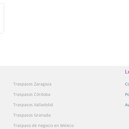
L
Traspasos Zaragoza
C
Traspasos Córdoba
Po
Traspasos Valladolid
Av
Traspasos Granada
Traspaso de negocio en México