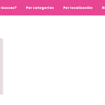
o buscas?
Por categorías
Por localización
B